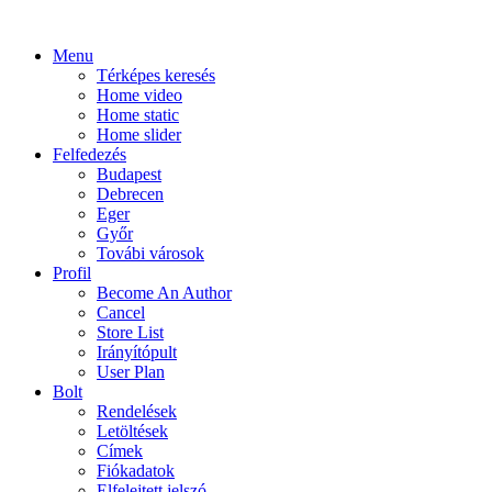
Menu
Térképes keresés
Home video
Home static
Home slider
Felfedezés
Budapest
Debrecen
Eger
Győr
Továbi városok
Profil
Become An Author
Cancel
Store List
Irányítópult
User Plan
Bolt
Rendelések
Letöltések
Címek
Fiókadatok
Elfelejtett jelszó