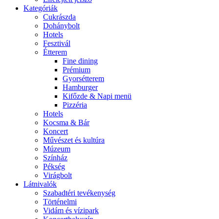
Kategóriák
Cukrászda
Dohánybolt
Hotels
Fesztivál
Étterem
Fine dining
Prémium
Gyorsétterem
Hamburger
Kifőzde & Napi menü
Pizzéria
Hotels
Kocsma & Bár
Koncert
Művészet és kultúra
Múzeum
Színház
Pékség
Virágbolt
Látnivalók
Szabadtéri tevékenység
Történelmi
Vidám és vízipark