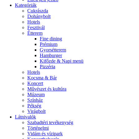
Kategóriák
Cukrászda
Dohánybolt
Hotels
Fesztivál
Étterem
Fine dining
Prémium
Gyorsétterem
Hamburger
Kifőzde & Napi menü
Pizzéria
Hotels
Kocsma & Bár
Koncert
Művészet és kultúra
Múzeum
Színház
Pékség
Virágbolt
Látnivalók
Szabadtéri tevékenység
Történelmi
Vidám és vízipark