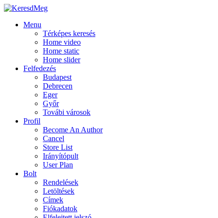
Menu
Térképes keresés
Home video
Home static
Home slider
Felfedezés
Budapest
Debrecen
Eger
Győr
Továbi városok
Profil
Become An Author
Cancel
Store List
Irányítópult
User Plan
Bolt
Rendelések
Letöltések
Címek
Fiókadatok
Elfelejtett jelszó