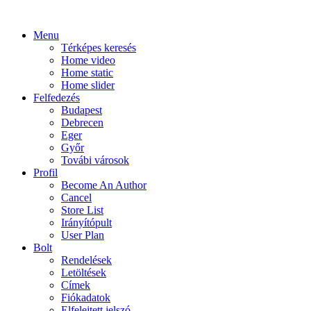
Menu
Térképes keresés
Home video
Home static
Home slider
Felfedezés
Budapest
Debrecen
Eger
Győr
Továbi városok
Profil
Become An Author
Cancel
Store List
Irányítópult
User Plan
Bolt
Rendelések
Letöltések
Címek
Fiókadatok
Elfelejtett jelszó