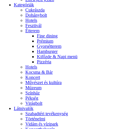
Kategóriák
Cukrászda
Dohánybolt
Hotels
Fesztivál
Étterem
Fine dining
Prémium
Gyorsétterem
Hamburger
Kifőzde & Napi menü
Pizzéria
Hotels
Kocsma & Bár
Koncert
Művészet és kultúra
Múzeum
Színház
Pékség
Virágbolt
Látnivalók
Szabadtéri tevékenység
Történelmi
Vidám és vízipark