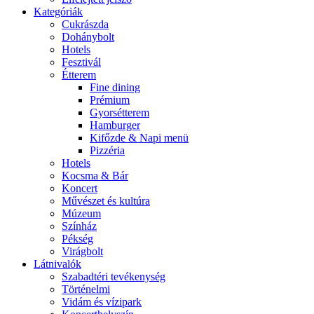
Kategóriák
Cukrászda
Dohánybolt
Hotels
Fesztivál
Étterem
Fine dining
Prémium
Gyorsétterem
Hamburger
Kifőzde & Napi menü
Pizzéria
Hotels
Kocsma & Bár
Koncert
Művészet és kultúra
Múzeum
Színház
Pékség
Virágbolt
Látnivalók
Szabadtéri tevékenység
Történelmi
Vidám és vízipark