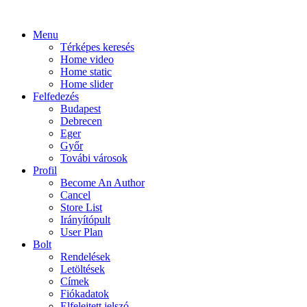
Menu
Térképes keresés
Home video
Home static
Home slider
Felfedezés
Budapest
Debrecen
Eger
Győr
Továbi városok
Profil
Become An Author
Cancel
Store List
Irányítópult
User Plan
Bolt
Rendelések
Letöltések
Címek
Fiókadatok
Elfelejtett jelszó