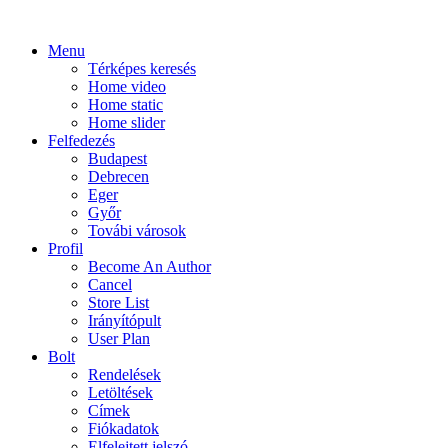
Menu
Térképes keresés
Home video
Home static
Home slider
Felfedezés
Budapest
Debrecen
Eger
Győr
Továbi városok
Profil
Become An Author
Cancel
Store List
Irányítópult
User Plan
Bolt
Rendelések
Letöltések
Címek
Fiókadatok
Elfelejtett jelszó