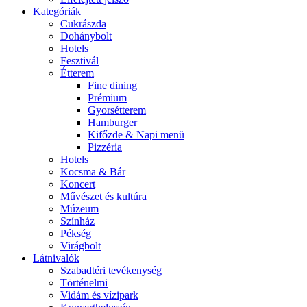
Kategóriák
Cukrászda
Dohánybolt
Hotels
Fesztivál
Étterem
Fine dining
Prémium
Gyorsétterem
Hamburger
Kifőzde & Napi menü
Pizzéria
Hotels
Kocsma & Bár
Koncert
Művészet és kultúra
Múzeum
Színház
Pékség
Virágbolt
Látnivalók
Szabadtéri tevékenység
Történelmi
Vidám és vízipark