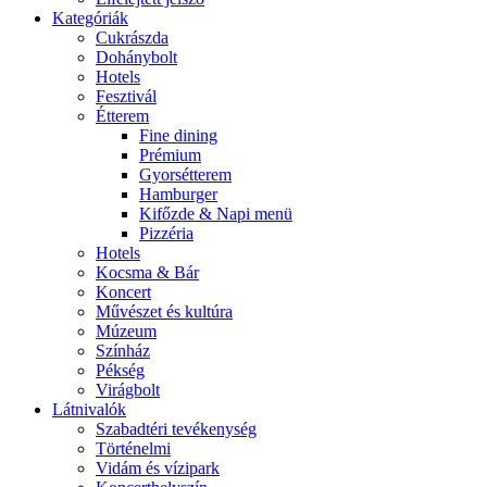
Kategóriák
Cukrászda
Dohánybolt
Hotels
Fesztivál
Étterem
Fine dining
Prémium
Gyorsétterem
Hamburger
Kifőzde & Napi menü
Pizzéria
Hotels
Kocsma & Bár
Koncert
Művészet és kultúra
Múzeum
Színház
Pékség
Virágbolt
Látnivalók
Szabadtéri tevékenység
Történelmi
Vidám és vízipark