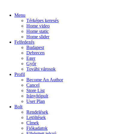
Menu
Térképes keresés
Home video
Home static
Home slider
Felfedezés
Budapest
Debrecen
Eger
Győr
Továbi városok
Profil
Become An Author
Cancel
Store List
Irányítópult
User Plan
Bolt
Rendelések
Letöltések
Címek
Fiókadatok
Elfelejtett jelszó