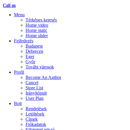
Call us
Call us
Call us
Menu
Térképes keresés
Home video
Home static
Home slider
Felfedezés
Budapest
Debrecen
Eger
Győr
Továbi városok
Profil
Become An Author
Cancel
Store List
Irányítópult
User Plan
Bolt
Rendelések
Letöltések
Címek
Fiókadatok
Elfelejtett jelszó