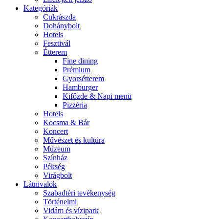
Kategóriák
Cukrászda
Dohánybolt
Hotels
Fesztivál
Étterem
Fine dining
Prémium
Gyorsétterem
Hamburger
Kifőzde & Napi menü
Pizzéria
Hotels
Kocsma & Bár
Koncert
Művészet és kultúra
Múzeum
Színház
Pékség
Virágbolt
Látnivalók
Szabadtéri tevékenység
Történelmi
Vidám és vízipark