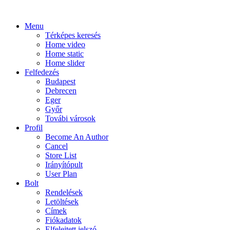
Menu
Térképes keresés
Home video
Home static
Home slider
Felfedezés
Budapest
Debrecen
Eger
Győr
Továbi városok
Profil
Become An Author
Cancel
Store List
Irányítópult
User Plan
Bolt
Rendelések
Letöltések
Címek
Fiókadatok
Elfelejtett jelszó