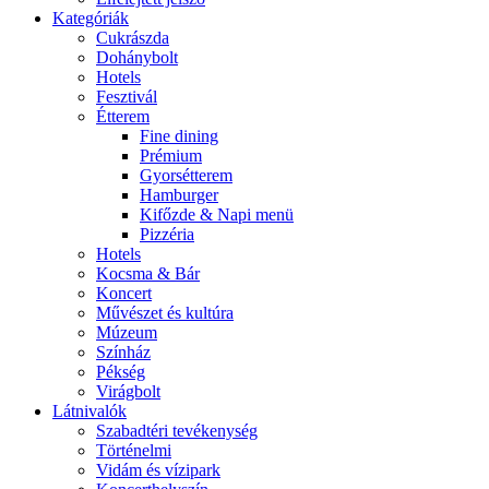
Kategóriák
Cukrászda
Dohánybolt
Hotels
Fesztivál
Étterem
Fine dining
Prémium
Gyorsétterem
Hamburger
Kifőzde & Napi menü
Pizzéria
Hotels
Kocsma & Bár
Koncert
Művészet és kultúra
Múzeum
Színház
Pékség
Virágbolt
Látnivalók
Szabadtéri tevékenység
Történelmi
Vidám és vízipark