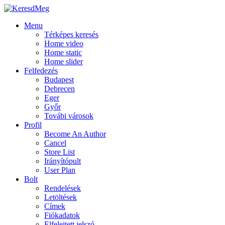
Menu
Térképes keresés
Home video
Home static
Home slider
Felfedezés
Budapest
Debrecen
Eger
Győr
Továbi városok
Profil
Become An Author
Cancel
Store List
Irányítópult
User Plan
Bolt
Rendelések
Letöltések
Címek
Fiókadatok
Elfelejtett jelszó