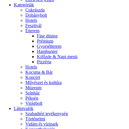
Kategóriák
Cukrászda
Dohánybolt
Hotels
Fesztivál
Étterem
Fine dining
Prémium
Gyorsétterem
Hamburger
Kifőzde & Napi menü
Pizzéria
Hotels
Kocsma & Bár
Koncert
Művészet és kultúra
Múzeum
Színház
Pékség
Virágbolt
Látnivalók
Szabadtéri tevékenység
Történelmi
Vidám és vízipark