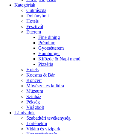
Kategóriák
Cukrászda
Dohánybolt
Hotels
Fesztivál
Étterem
Fine dining
Prémium
Gyorsétterem
Hamburger
Kifőzde & Napi menü
Pizzéria
Hotels
Kocsma & Bár
Koncert
Művészet és kultúra
Múzeum
Színház
Pékség
Virágbolt
Látnivalók
Szabadtéri tevékenység
Történelmi
Vidám és vízipark