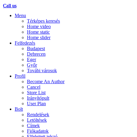
Call us
Call us
Call us
Menu
Térképes keresés
Home video
Home static
Home slider
Felfedezés
Budapest
Debrecen
Eger
Győr
Továbi városok
Profil
Become An Author
Cancel
Store List
Irányítópult
User Plan
Bolt
Rendelések
Letöltések
Címek
Fiókadatok
Elfelejtett jelszó