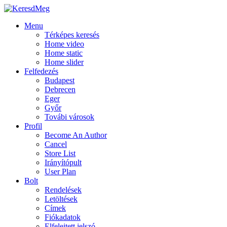
Menu
Térképes keresés
Home video
Home static
Home slider
Felfedezés
Budapest
Debrecen
Eger
Győr
Továbi városok
Profil
Become An Author
Cancel
Store List
Irányítópult
User Plan
Bolt
Rendelések
Letöltések
Címek
Fiókadatok
Elfelejtett jelszó