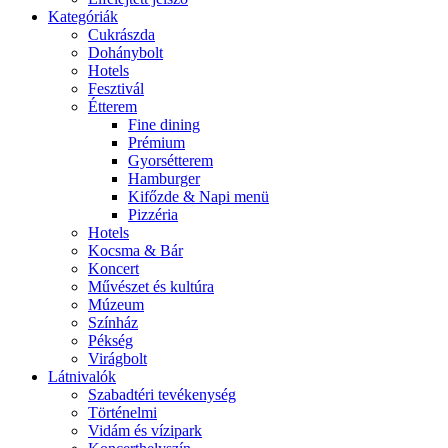
Kategóriák
Cukrászda
Dohánybolt
Hotels
Fesztivál
Étterem
Fine dining
Prémium
Gyorsétterem
Hamburger
Kifőzde & Napi menü
Pizzéria
Hotels
Kocsma & Bár
Koncert
Művészet és kultúra
Múzeum
Színház
Pékség
Virágbolt
Látnivalók
Szabadtéri tevékenység
Történelmi
Vidám és vízipark