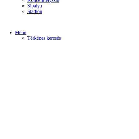
Koncerthelyszín
Sípálya
Stadion
Menu
Térképes keresés
Home video
Home static
Home slider
Felfedezés
Budapest
Debrecen
Eger
Győr
Továbi városok
Profil
Become An Author
Cancel
Store List
Irányítópult
User Plan
Bolt
Rendelések
Letöltések