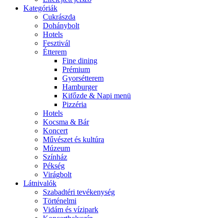
Kategóriák
Cukrászda
Dohánybolt
Hotels
Fesztivál
Étterem
Fine dining
Prémium
Gyorsétterem
Hamburger
Kifőzde & Napi menü
Pizzéria
Hotels
Kocsma & Bár
Koncert
Művészet és kultúra
Múzeum
Színház
Pékség
Virágbolt
Látnivalók
Szabadtéri tevékenység
Történelmi
Vidám és vízipark