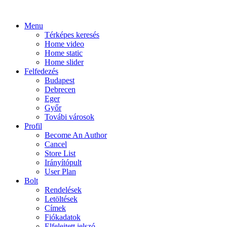
Menu
Térképes keresés
Home video
Home static
Home slider
Felfedezés
Budapest
Debrecen
Eger
Győr
Továbi városok
Profil
Become An Author
Cancel
Store List
Irányítópult
User Plan
Bolt
Rendelések
Letöltések
Címek
Fiókadatok
Elfelejtett jelszó