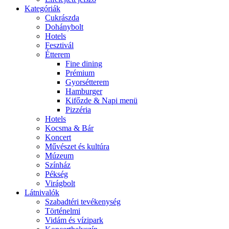
Kategóriák
Cukrászda
Dohánybolt
Hotels
Fesztivál
Étterem
Fine dining
Prémium
Gyorsétterem
Hamburger
Kifőzde & Napi menü
Pizzéria
Hotels
Kocsma & Bár
Koncert
Művészet és kultúra
Múzeum
Színház
Pékség
Virágbolt
Látnivalók
Szabadtéri tevékenység
Történelmi
Vidám és vízipark