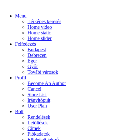
Menu
Térképes keresés
Home video
Home static
Home slider
Felfedezés
Budapest
Debrecen
Eger
Győr
Továbi városok
Profil
Become An Author
Cancel
Store List
Irányítópult
User Plan
Bolt
Rendelések
Letöltések
Címek
Fiókadatok
Elfelejtett jelszó