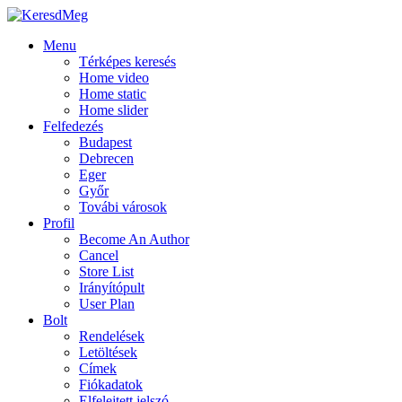
Menu
Térképes keresés
Home video
Home static
Home slider
Felfedezés
Budapest
Debrecen
Eger
Győr
Továbi városok
Profil
Become An Author
Cancel
Store List
Irányítópult
User Plan
Bolt
Rendelések
Letöltések
Címek
Fiókadatok
Elfelejtett jelszó