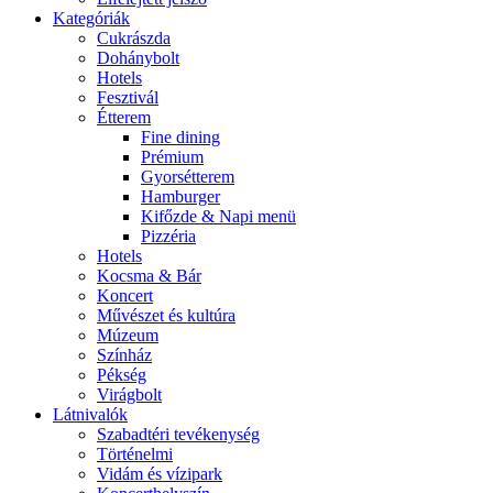
Kategóriák
Cukrászda
Dohánybolt
Hotels
Fesztivál
Étterem
Fine dining
Prémium
Gyorsétterem
Hamburger
Kifőzde & Napi menü
Pizzéria
Hotels
Kocsma & Bár
Koncert
Művészet és kultúra
Múzeum
Színház
Pékség
Virágbolt
Látnivalók
Szabadtéri tevékenység
Történelmi
Vidám és vízipark