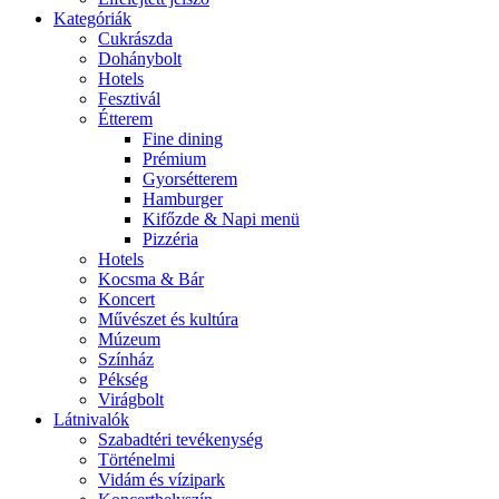
Kategóriák
Cukrászda
Dohánybolt
Hotels
Fesztivál
Étterem
Fine dining
Prémium
Gyorsétterem
Hamburger
Kifőzde & Napi menü
Pizzéria
Hotels
Kocsma & Bár
Koncert
Művészet és kultúra
Múzeum
Színház
Pékség
Virágbolt
Látnivalók
Szabadtéri tevékenység
Történelmi
Vidám és vízipark