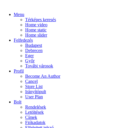
Menu
Térképes keresés
Home video
Home static
Home slider
Felfedezés
Budapest
Debrecen
Eger
Győr
Továbi városok
Profil
Become An Author
Cancel
Store List
Irányítópult
User Plan
Bolt
Rendelések
Letöltések
Címek
Fiókadatok
Elfelejtett jelszó