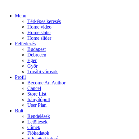
Menu
Térképes keresés
Home video
Home static
Home slider
Felfedezés
Budapest
Debrecen
Eger
Győr
Továbi városok
Profil
Become An Author
Cancel
Store List
Irányítópult
User Plan
Bolt
Rendelések
Letöltések
Címek
Fiókadatok
Elfelejtett jelszó