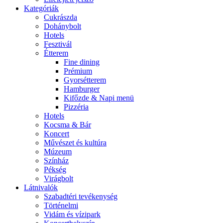
Kategóriák
Cukrászda
Dohánybolt
Hotels
Fesztivál
Étterem
Fine dining
Prémium
Gyorsétterem
Hamburger
Kifőzde & Napi menü
Pizzéria
Hotels
Kocsma & Bár
Koncert
Művészet és kultúra
Múzeum
Színház
Pékség
Virágbolt
Látnivalók
Szabadtéri tevékenység
Történelmi
Vidám és vízipark