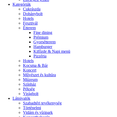
Kategóriák
Cukrászda
Dohánybolt
Hotels
Fesztivál
Étterem
Fine dining
Prémium
Gyorsétterem
Hamburger
Kifőzde & Napi menü
Pizzéria
Hotels
Kocsma & Bár
Koncert
Művészet és kultúra
Múzeum
Színház
Pékség
Virágbolt
Látnivalók
Szabadtéri tevékenység
Történelmi
Vidám és vízipark