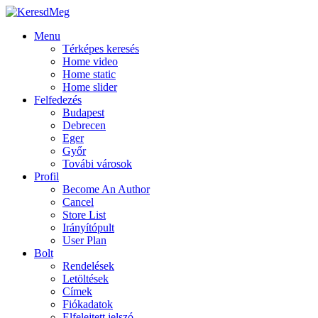
Menu
Térképes keresés
Home video
Home static
Home slider
Felfedezés
Budapest
Debrecen
Eger
Győr
Továbi városok
Profil
Become An Author
Cancel
Store List
Irányítópult
User Plan
Bolt
Rendelések
Letöltések
Címek
Fiókadatok
Elfelejtett jelszó