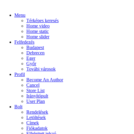
Menu
Térképes keresés
Home video
Home static
Home slider
Felfedezés
Budapest
Debrecen
Eger
Győr
Továbi városok
Profil
Become An Author
Cancel
Store List
Irányítópult
User Plan
Bolt
Rendelések
Letöltések
Címek
Fiókadatok
Elfelejtett jelszó