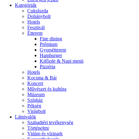
Kategóriák
Cukrászda
Dohánybolt
Hotels
Fesztivál
Étterem
Fine dining
Prémium
Gyorsétterem
Hamburger
Kifőzde & Napi menü
Pizzéria
Hotels
Kocsma & Bár
Koncert
Művészet és kultúra
Múzeum
Színház
Pékség
Virágbolt
Látnivalók
Szabadtéri tevékenység
Történelmi
Vidám és vízipark