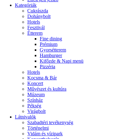
Kategóriák
Cukrászda
Dohánybolt
Hotels
Fesztivál
Étterem
Fine dining
Prémium
Gyorsétterem
Hamburger
Kifőzde & Napi menü
Pizzéria
Hotels
Kocsma & Bár
Koncert
Művészet és kultúra
Múzeum
Színház
Pékség
Virágbolt
Látnivalók
Szabadtéri tevékenység
Történelmi
Vidám és vízipark