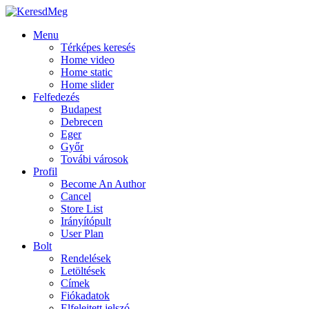
Menu
Térképes keresés
Home video
Home static
Home slider
Felfedezés
Budapest
Debrecen
Eger
Győr
Továbi városok
Profil
Become An Author
Cancel
Store List
Irányítópult
User Plan
Bolt
Rendelések
Letöltések
Címek
Fiókadatok
Elfelejtett jelszó