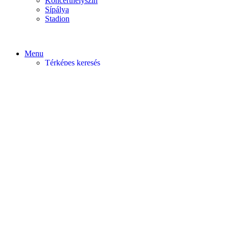
Koncerthelyszín
Sípálya
Stadion
Menu
Térképes keresés
Home video
Home static
Home slider
Felfedezés
Budapest
Debrecen
Eger
Győr
Továbi városok
Profil
Become An Author
Cancel
Store List
Irányítópult
User Plan
Bolt
Rendelések
Letöltések