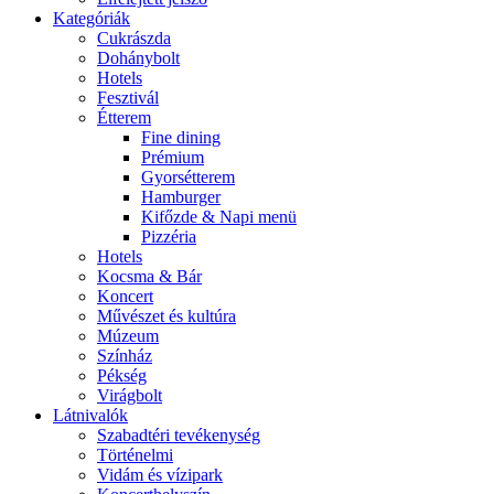
Kategóriák
Cukrászda
Dohánybolt
Hotels
Fesztivál
Étterem
Fine dining
Prémium
Gyorsétterem
Hamburger
Kifőzde & Napi menü
Pizzéria
Hotels
Kocsma & Bár
Koncert
Művészet és kultúra
Múzeum
Színház
Pékség
Virágbolt
Látnivalók
Szabadtéri tevékenység
Történelmi
Vidám és vízipark