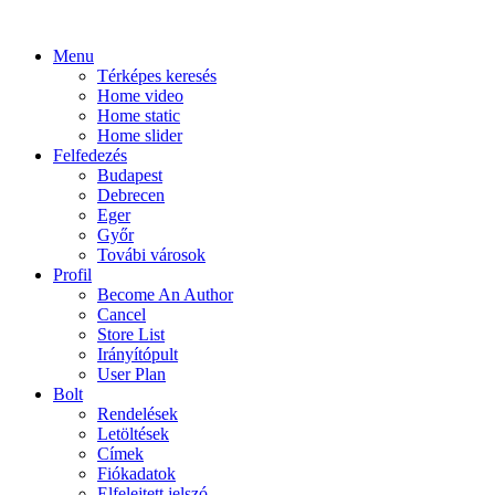
Menu
Térképes keresés
Home video
Home static
Home slider
Felfedezés
Budapest
Debrecen
Eger
Győr
Továbi városok
Profil
Become An Author
Cancel
Store List
Irányítópult
User Plan
Bolt
Rendelések
Letöltések
Címek
Fiókadatok
Elfelejtett jelszó