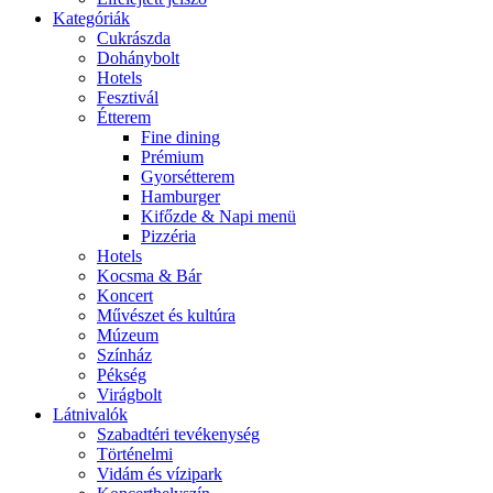
Kategóriák
Cukrászda
Dohánybolt
Hotels
Fesztivál
Étterem
Fine dining
Prémium
Gyorsétterem
Hamburger
Kifőzde & Napi menü
Pizzéria
Hotels
Kocsma & Bár
Koncert
Művészet és kultúra
Múzeum
Színház
Pékség
Virágbolt
Látnivalók
Szabadtéri tevékenység
Történelmi
Vidám és vízipark