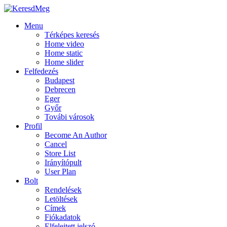
Menu
Térképes keresés
Home video
Home static
Home slider
Felfedezés
Budapest
Debrecen
Eger
Győr
Továbi városok
Profil
Become An Author
Cancel
Store List
Irányítópult
User Plan
Bolt
Rendelések
Letöltések
Címek
Fiókadatok
Elfelejtett jelszó