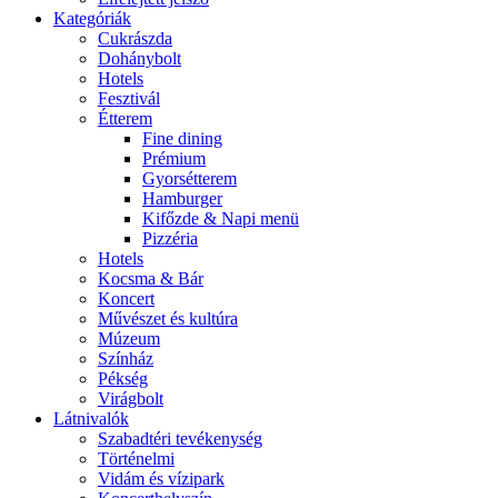
Kategóriák
Cukrászda
Dohánybolt
Hotels
Fesztivál
Étterem
Fine dining
Prémium
Gyorsétterem
Hamburger
Kifőzde & Napi menü
Pizzéria
Hotels
Kocsma & Bár
Koncert
Művészet és kultúra
Múzeum
Színház
Pékség
Virágbolt
Látnivalók
Szabadtéri tevékenység
Történelmi
Vidám és vízipark