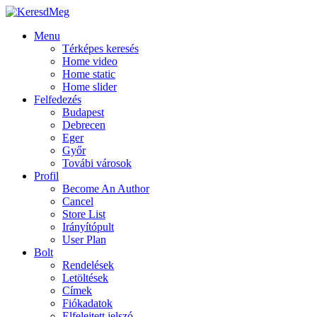
Menu
Térképes keresés
Home video
Home static
Home slider
Felfedezés
Budapest
Debrecen
Eger
Győr
Továbi városok
Profil
Become An Author
Cancel
Store List
Irányítópult
User Plan
Bolt
Rendelések
Letöltések
Címek
Fiókadatok
Elfelejtett jelszó