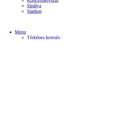
Koncerthelyszín
Sípálya
Stadion
Menu
Térképes keresés
Home video
Home static
Home slider
Felfedezés
Budapest
Debrecen
Eger
Győr
Továbi városok
Profil
Become An Author
Cancel
Store List
Irányítópult
User Plan
Bolt
Rendelések
Letöltések