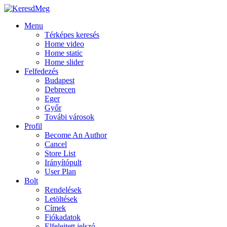
Menu
Térképes keresés
Home video
Home static
Home slider
Felfedezés
Budapest
Debrecen
Eger
Győr
Továbi városok
Profil
Become An Author
Cancel
Store List
Irányítópult
User Plan
Bolt
Rendelések
Letöltések
Címek
Fiókadatok
Elfelejtett jelszó