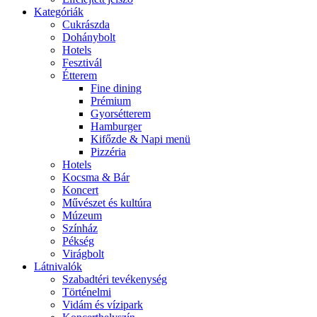
Kategóriák
Cukrászda
Dohánybolt
Hotels
Fesztivál
Étterem
Fine dining
Prémium
Gyorsétterem
Hamburger
Kifőzde & Napi menü
Pizzéria
Hotels
Kocsma & Bár
Koncert
Művészet és kultúra
Múzeum
Színház
Pékség
Virágbolt
Látnivalók
Szabadtéri tevékenység
Történelmi
Vidám és vízipark