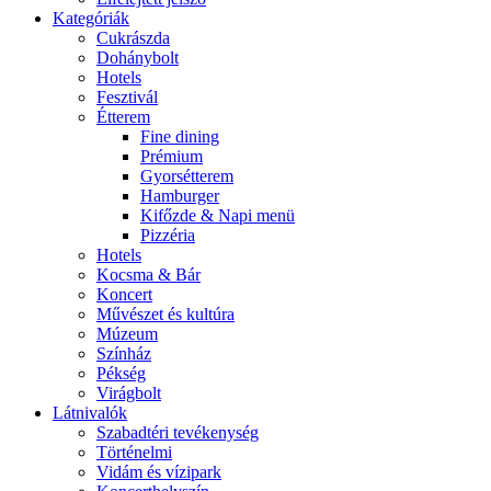
Kategóriák
Cukrászda
Dohánybolt
Hotels
Fesztivál
Étterem
Fine dining
Prémium
Gyorsétterem
Hamburger
Kifőzde & Napi menü
Pizzéria
Hotels
Kocsma & Bár
Koncert
Művészet és kultúra
Múzeum
Színház
Pékség
Virágbolt
Látnivalók
Szabadtéri tevékenység
Történelmi
Vidám és vízipark