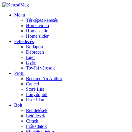
Menu
Térképes keresés
Home video
Home static
Home slider
Felfedezés
Budapest
Debrecen
Eger
Győr
Továbi városok
Profil
Become An Author
Cancel
Store List
Irányítópult
User Plan
Bolt
Rendelések
Letöltések
Címek
Fiókadatok
Elfelejtett jelszó