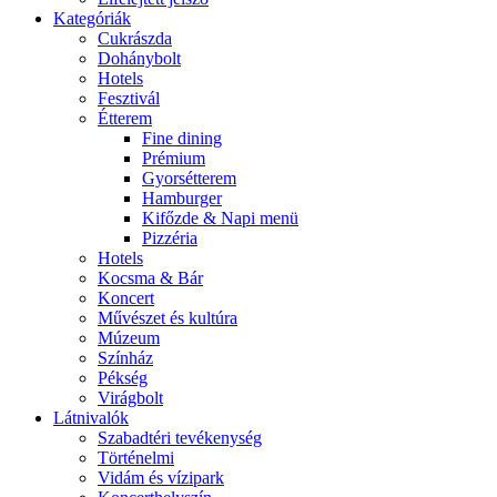
Kategóriák
Cukrászda
Dohánybolt
Hotels
Fesztivál
Étterem
Fine dining
Prémium
Gyorsétterem
Hamburger
Kifőzde & Napi menü
Pizzéria
Hotels
Kocsma & Bár
Koncert
Művészet és kultúra
Múzeum
Színház
Pékség
Virágbolt
Látnivalók
Szabadtéri tevékenység
Történelmi
Vidám és vízipark