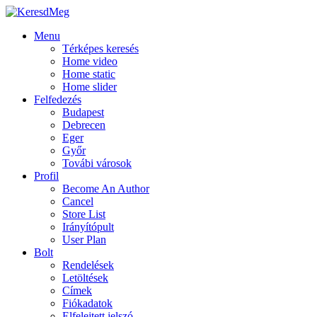
Menu
Térképes keresés
Home video
Home static
Home slider
Felfedezés
Budapest
Debrecen
Eger
Győr
Továbi városok
Profil
Become An Author
Cancel
Store List
Irányítópult
User Plan
Bolt
Rendelések
Letöltések
Címek
Fiókadatok
Elfelejtett jelszó