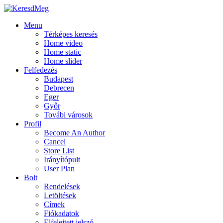
Menu
Térképes keresés
Home video
Home static
Home slider
Felfedezés
Budapest
Debrecen
Eger
Győr
Továbi városok
Profil
Become An Author
Cancel
Store List
Irányítópult
User Plan
Bolt
Rendelések
Letöltések
Címek
Fiókadatok
Elfelejtett jelszó