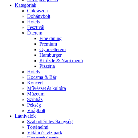
Kategóriák
Cukrászda
Dohánybolt
Hotels
Fesztivál
Étterem
Fine dining
Prémium
Gyorsétterem
Hamburger
Kifőzde & Napi menü
Pizzéria
Hotels
Kocsma & Bár
Koncert
Művészet és kultúra
Múzeum
Színház
Pékség
Virágbolt
Látnivalók
Szabadtéri tevékenység
Történelmi
Vidám és vízipark