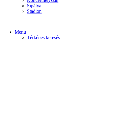
Koncerthelyszín
Sípálya
Stadion
Menu
Térképes keresés
Home video
Home static
Home slider
Felfedezés
Budapest
Debrecen
Eger
Győr
Továbi városok
Profil
Become An Author
Cancel
Store List
Irányítópult
User Plan
Bolt
Rendelések
Letöltések