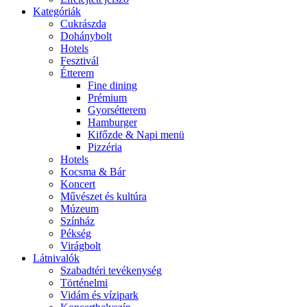
Kategóriák
Cukrászda
Dohánybolt
Hotels
Fesztivál
Étterem
Fine dining
Prémium
Gyorsétterem
Hamburger
Kifőzde & Napi menü
Pizzéria
Hotels
Kocsma & Bár
Koncert
Művészet és kultúra
Múzeum
Színház
Pékség
Virágbolt
Látnivalók
Szabadtéri tevékenység
Történelmi
Vidám és vízipark