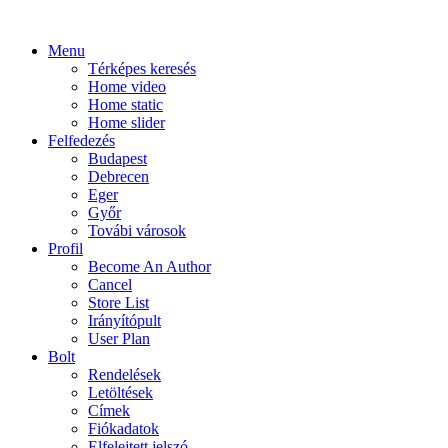
Menu
Térképes keresés
Home video
Home static
Home slider
Felfedezés
Budapest
Debrecen
Eger
Győr
Továbi városok
Profil
Become An Author
Cancel
Store List
Irányítópult
User Plan
Bolt
Rendelések
Letöltések
Címek
Fiókadatok
Elfelejtett jelszó