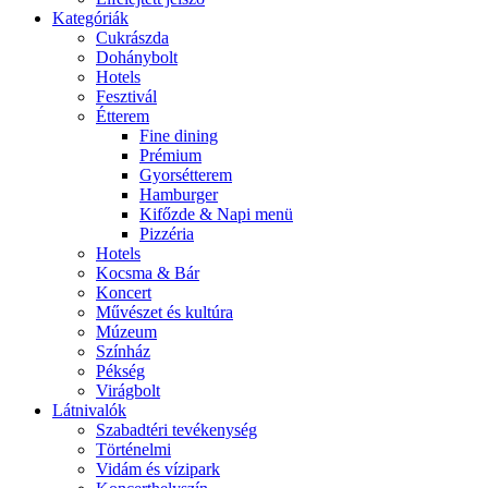
Kategóriák
Cukrászda
Dohánybolt
Hotels
Fesztivál
Étterem
Fine dining
Prémium
Gyorsétterem
Hamburger
Kifőzde & Napi menü
Pizzéria
Hotels
Kocsma & Bár
Koncert
Művészet és kultúra
Múzeum
Színház
Pékség
Virágbolt
Látnivalók
Szabadtéri tevékenység
Történelmi
Vidám és vízipark