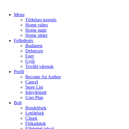
Menu
Térképes keresés
Home video
Home static
Home slider
Felfedezés
Budapest
Debrecen
Eger
Győr
Továbi városok
Profil
Become An Author
Cancel
Store List
Irányítópult
User Plan
Bolt
Rendelések
Letöltések
Címek
Fiókadatok
Elfelejtett jelszó