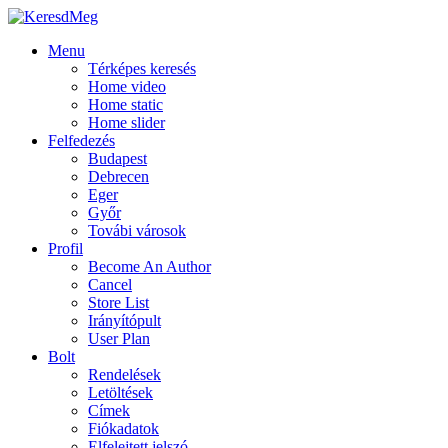
Menu
Térképes keresés
Home video
Home static
Home slider
Felfedezés
Budapest
Debrecen
Eger
Győr
Továbi városok
Profil
Become An Author
Cancel
Store List
Irányítópult
User Plan
Bolt
Rendelések
Letöltések
Címek
Fiókadatok
Elfelejtett jelszó