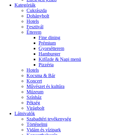
Kategóriák
Cukrászda
Dohánybolt
Hotels
Fesztivál
Étterem
Fine dining
Prémium
Gyorsétterem
Hamburger
Kifőzde & Napi menü
Pizzéria
Hotels
Kocsma & Bár
Koncert
Művészet és kultúra
Múzeum
Színház
Pékség
Virágbolt
Látnivalók
Szabadtéri tevékenység
Történelmi
Vidám és vízipark