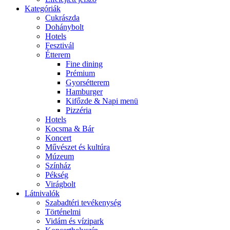
Kategóriák
Cukrászda
Dohánybolt
Hotels
Fesztivál
Étterem
Fine dining
Prémium
Gyorsétterem
Hamburger
Kifőzde & Napi menü
Pizzéria
Hotels
Kocsma & Bár
Koncert
Művészet és kultúra
Múzeum
Színház
Pékség
Virágbolt
Látnivalók
Szabadtéri tevékenység
Történelmi
Vidám és vízipark