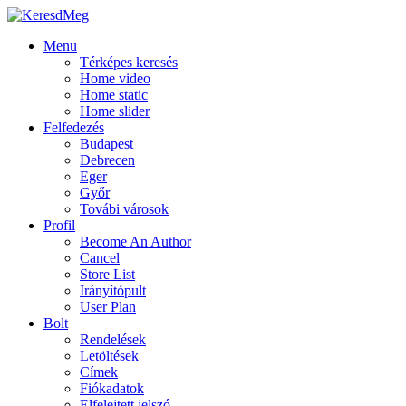
Menu
Térképes keresés
Home video
Home static
Home slider
Felfedezés
Budapest
Debrecen
Eger
Győr
Továbi városok
Profil
Become An Author
Cancel
Store List
Irányítópult
User Plan
Bolt
Rendelések
Letöltések
Címek
Fiókadatok
Elfelejtett jelszó