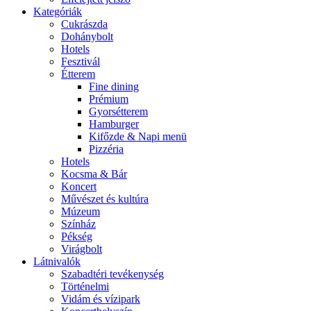
Kategóriák
Cukrászda
Dohánybolt
Hotels
Fesztivál
Étterem
Fine dining
Prémium
Gyorsétterem
Hamburger
Kifőzde & Napi menü
Pizzéria
Hotels
Kocsma & Bár
Koncert
Művészet és kultúra
Múzeum
Színház
Pékség
Virágbolt
Látnivalók
Szabadtéri tevékenység
Történelmi
Vidám és vízipark