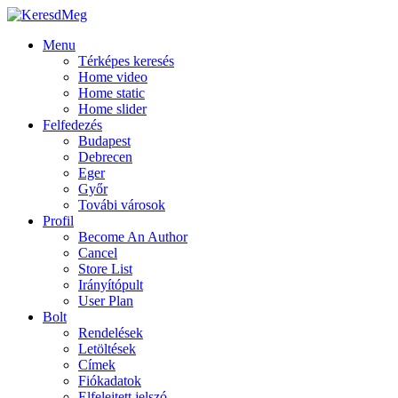
Menu
Térképes keresés
Home video
Home static
Home slider
Felfedezés
Budapest
Debrecen
Eger
Győr
Továbi városok
Profil
Become An Author
Cancel
Store List
Irányítópult
User Plan
Bolt
Rendelések
Letöltések
Címek
Fiókadatok
Elfelejtett jelszó