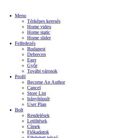
Menu
Térképes keresés
Home video
Home static
Home slider
Felfedezés
Budapest
Debrecen
Eger
Győr
Továbi városok
Profil
Become An Author
Cancel
Store List
Irányítópult
User Plan
Bolt
Rendelések
Letöltések
Címek
Fiókadatok
Elfelejtett jelszó