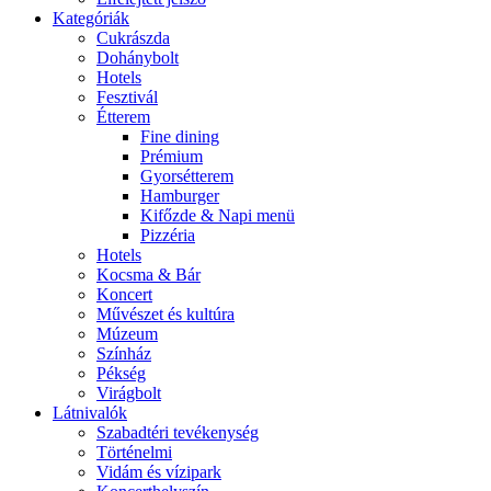
Kategóriák
Cukrászda
Dohánybolt
Hotels
Fesztivál
Étterem
Fine dining
Prémium
Gyorsétterem
Hamburger
Kifőzde & Napi menü
Pizzéria
Hotels
Kocsma & Bár
Koncert
Művészet és kultúra
Múzeum
Színház
Pékség
Virágbolt
Látnivalók
Szabadtéri tevékenység
Történelmi
Vidám és vízipark