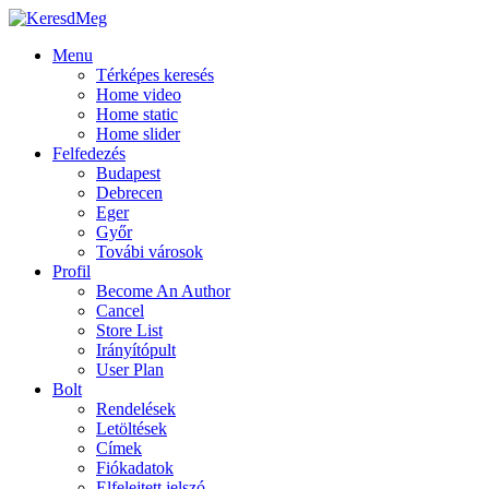
Menu
Térképes keresés
Home video
Home static
Home slider
Felfedezés
Budapest
Debrecen
Eger
Győr
Továbi városok
Profil
Become An Author
Cancel
Store List
Irányítópult
User Plan
Bolt
Rendelések
Letöltések
Címek
Fiókadatok
Elfelejtett jelszó