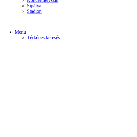
Koncerthelyszín
Sípálya
Stadion
Menu
Térképes keresés
Home video
Home static
Home slider
Felfedezés
Budapest
Debrecen
Eger
Győr
Továbi városok
Profil
Become An Author
Cancel
Store List
Irányítópult
User Plan
Bolt
Rendelések
Letöltések