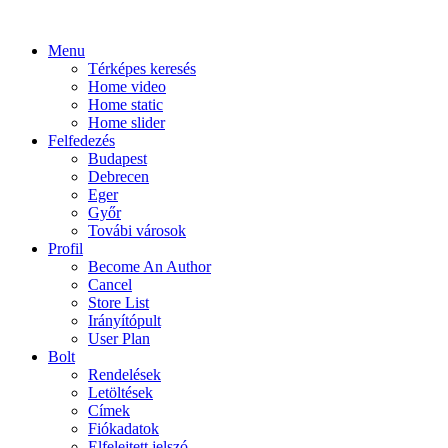
Menu
Térképes keresés
Home video
Home static
Home slider
Felfedezés
Budapest
Debrecen
Eger
Győr
Továbi városok
Profil
Become An Author
Cancel
Store List
Irányítópult
User Plan
Bolt
Rendelések
Letöltések
Címek
Fiókadatok
Elfelejtett jelszó