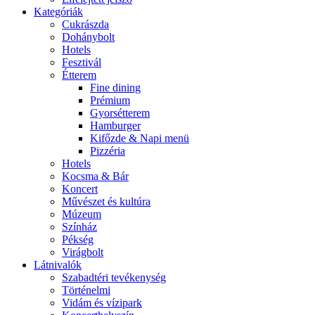
Kategóriák
Cukrászda
Dohánybolt
Hotels
Fesztivál
Étterem
Fine dining
Prémium
Gyorsétterem
Hamburger
Kifőzde & Napi menü
Pizzéria
Hotels
Kocsma & Bár
Koncert
Művészet és kultúra
Múzeum
Színház
Pékség
Virágbolt
Látnivalók
Szabadtéri tevékenység
Történelmi
Vidám és vízipark