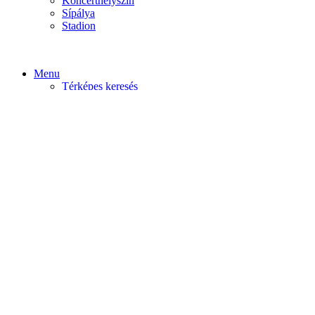
Koncerthelyszín
Sípálya
Stadion
Menu
Térképes keresés
Home video
Home static
Home slider
Felfedezés
Budapest
Debrecen
Eger
Győr
Továbi városok
Profil
Become An Author
Cancel
Store List
Irányítópult
User Plan
Bolt
Rendelések
Letöltések