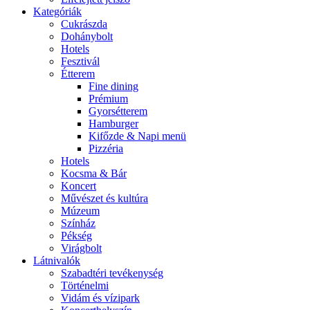
Kategóriák
Cukrászda
Dohánybolt
Hotels
Fesztivál
Étterem
Fine dining
Prémium
Gyorsétterem
Hamburger
Kifőzde & Napi menü
Pizzéria
Hotels
Kocsma & Bár
Koncert
Művészet és kultúra
Múzeum
Színház
Pékség
Virágbolt
Látnivalók
Szabadtéri tevékenység
Történelmi
Vidám és vízipark