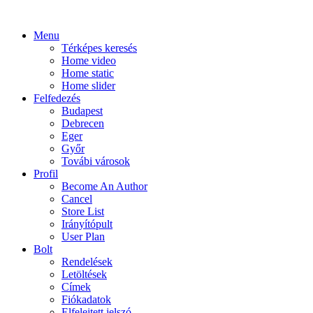
Menu
Térképes keresés
Home video
Home static
Home slider
Felfedezés
Budapest
Debrecen
Eger
Győr
Továbi városok
Profil
Become An Author
Cancel
Store List
Irányítópult
User Plan
Bolt
Rendelések
Letöltések
Címek
Fiókadatok
Elfelejtett jelszó