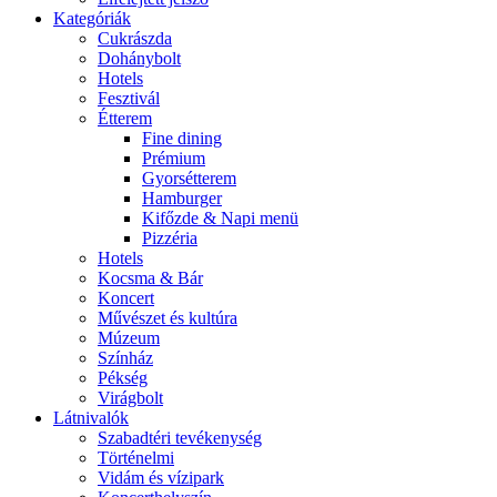
Kategóriák
Cukrászda
Dohánybolt
Hotels
Fesztivál
Étterem
Fine dining
Prémium
Gyorsétterem
Hamburger
Kifőzde & Napi menü
Pizzéria
Hotels
Kocsma & Bár
Koncert
Művészet és kultúra
Múzeum
Színház
Pékség
Virágbolt
Látnivalók
Szabadtéri tevékenység
Történelmi
Vidám és vízipark