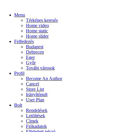
Menu
Térképes keresés
Home video
Home static
Home slider
Felfedezés
Budapest
Debrecen
Eger
Győr
Továbi városok
Profil
Become An Author
Cancel
Store List
Irányítópult
User Plan
Bolt
Rendelések
Letöltések
Címek
Fiókadatok
Elfelejtett jelszó