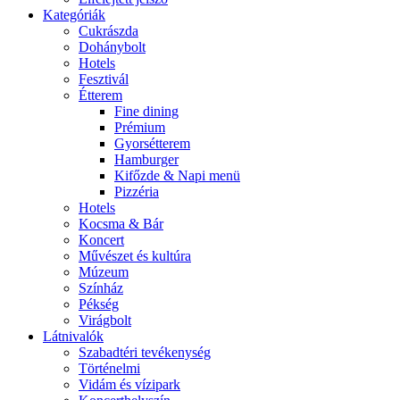
Kategóriák
Cukrászda
Dohánybolt
Hotels
Fesztivál
Étterem
Fine dining
Prémium
Gyorsétterem
Hamburger
Kifőzde & Napi menü
Pizzéria
Hotels
Kocsma & Bár
Koncert
Művészet és kultúra
Múzeum
Színház
Pékség
Virágbolt
Látnivalók
Szabadtéri tevékenység
Történelmi
Vidám és vízipark