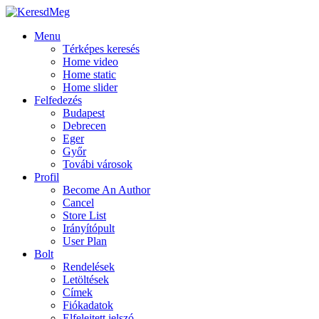
Menu
Térképes keresés
Home video
Home static
Home slider
Felfedezés
Budapest
Debrecen
Eger
Győr
Továbi városok
Profil
Become An Author
Cancel
Store List
Irányítópult
User Plan
Bolt
Rendelések
Letöltések
Címek
Fiókadatok
Elfelejtett jelszó