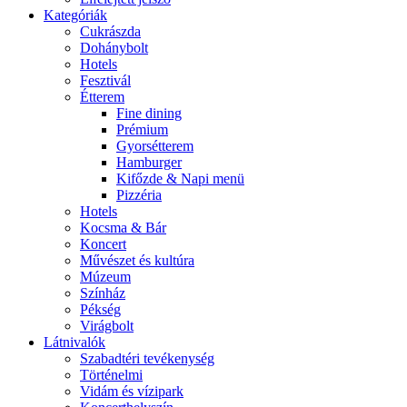
Kategóriák
Cukrászda
Dohánybolt
Hotels
Fesztivál
Étterem
Fine dining
Prémium
Gyorsétterem
Hamburger
Kifőzde & Napi menü
Pizzéria
Hotels
Kocsma & Bár
Koncert
Művészet és kultúra
Múzeum
Színház
Pékség
Virágbolt
Látnivalók
Szabadtéri tevékenység
Történelmi
Vidám és vízipark