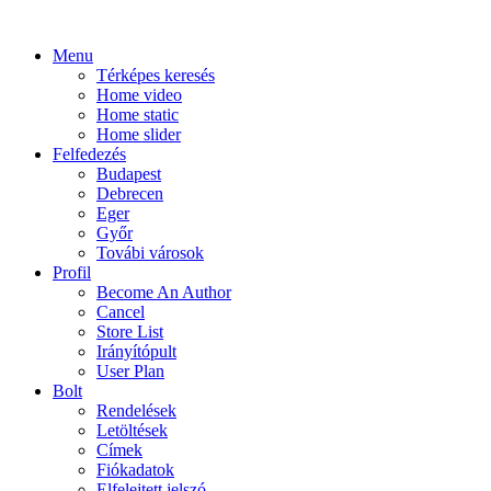
Menu
Térképes keresés
Home video
Home static
Home slider
Felfedezés
Budapest
Debrecen
Eger
Győr
Továbi városok
Profil
Become An Author
Cancel
Store List
Irányítópult
User Plan
Bolt
Rendelések
Letöltések
Címek
Fiókadatok
Elfelejtett jelszó