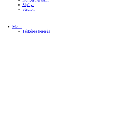
Koncerthelyszín
Sípálya
Stadion
Menu
Térképes keresés
Home video
Home static
Home slider
Felfedezés
Budapest
Debrecen
Eger
Győr
Továbi városok
Profil
Become An Author
Cancel
Store List
Irányítópult
User Plan
Bolt
Rendelések
Letöltések