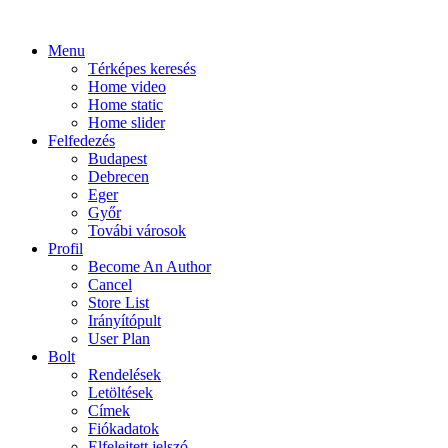
Menu
Térképes keresés
Home video
Home static
Home slider
Felfedezés
Budapest
Debrecen
Eger
Győr
Továbi városok
Profil
Become An Author
Cancel
Store List
Irányítópult
User Plan
Bolt
Rendelések
Letöltések
Címek
Fiókadatok
Elfelejtett jelszó