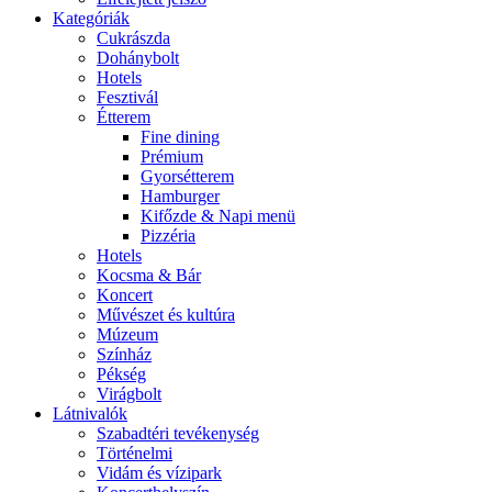
Kategóriák
Cukrászda
Dohánybolt
Hotels
Fesztivál
Étterem
Fine dining
Prémium
Gyorsétterem
Hamburger
Kifőzde & Napi menü
Pizzéria
Hotels
Kocsma & Bár
Koncert
Művészet és kultúra
Múzeum
Színház
Pékség
Virágbolt
Látnivalók
Szabadtéri tevékenység
Történelmi
Vidám és vízipark