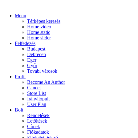
Menu
Térképes keresés
Home video
Home static
Home slider
Felfedezés
Budapest
Debrecen
Eger
Győr
Továbi városok
Profil
Become An Author
Cancel
Store List
Irányítópult
User Plan
Bolt
Rendelések
Letöltések
Címek
Fiókadatok
Elfelejtett jelszó