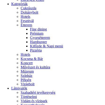
Kategóriák
Cukrászda
Dohánybolt
Hotels
Fesztivál
Étterem
Fine dining
Prémium
Gyorsétterem
Hamburger
Kifőzde & Napi menü
Pizzéria
Hotels
Kocsma & Bár
Koncert
Művészet és kultúra
Múzeum
Színház
Pékség
Virágbolt
Látnivalók
Szabadtéri tevékenység
Történelmi
Vidám és vízipark