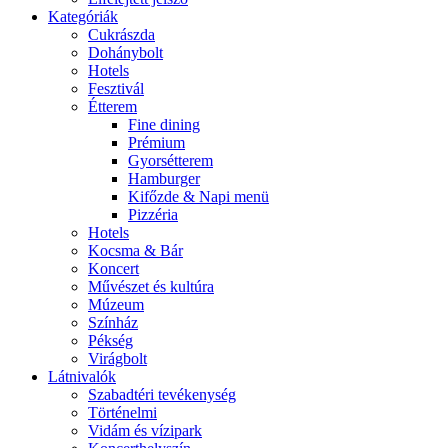
Kategóriák
Cukrászda
Dohánybolt
Hotels
Fesztivál
Étterem
Fine dining
Prémium
Gyorsétterem
Hamburger
Kifőzde & Napi menü
Pizzéria
Hotels
Kocsma & Bár
Koncert
Művészet és kultúra
Múzeum
Színház
Pékség
Virágbolt
Látnivalók
Szabadtéri tevékenység
Történelmi
Vidám és vízipark