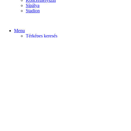
Koncerthelyszín
Sípálya
Stadion
Menu
Térképes keresés
Home video
Home static
Home slider
Felfedezés
Budapest
Debrecen
Eger
Győr
Továbi városok
Profil
Become An Author
Cancel
Store List
Irányítópult
User Plan
Bolt
Rendelések
Letöltések