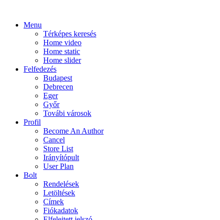
Menu
Térképes keresés
Home video
Home static
Home slider
Felfedezés
Budapest
Debrecen
Eger
Győr
Továbi városok
Profil
Become An Author
Cancel
Store List
Irányítópult
User Plan
Bolt
Rendelések
Letöltések
Címek
Fiókadatok
Elfelejtett jelszó