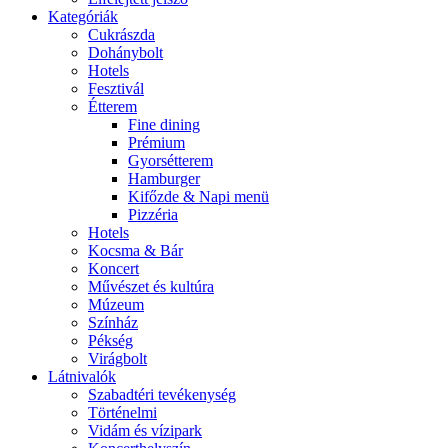
Kategóriák
Cukrászda
Dohánybolt
Hotels
Fesztivál
Étterem
Fine dining
Prémium
Gyorsétterem
Hamburger
Kifőzde & Napi menü
Pizzéria
Hotels
Kocsma & Bár
Koncert
Művészet és kultúra
Múzeum
Színház
Pékség
Virágbolt
Látnivalók
Szabadtéri tevékenység
Történelmi
Vidám és vízipark