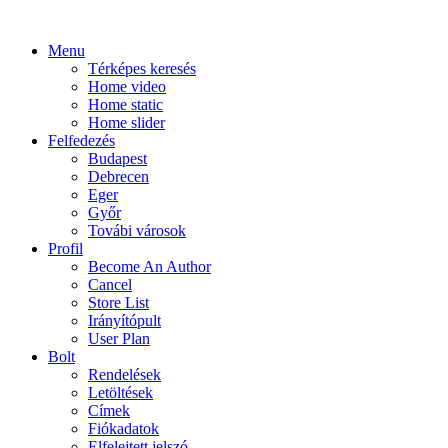
Menu
Térképes keresés
Home video
Home static
Home slider
Felfedezés
Budapest
Debrecen
Eger
Győr
Továbi városok
Profil
Become An Author
Cancel
Store List
Irányítópult
User Plan
Bolt
Rendelések
Letöltések
Címek
Fiókadatok
Elfelejtett jelszó