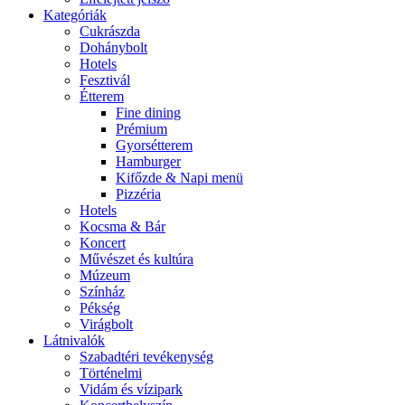
Kategóriák
Cukrászda
Dohánybolt
Hotels
Fesztivál
Étterem
Fine dining
Prémium
Gyorsétterem
Hamburger
Kifőzde & Napi menü
Pizzéria
Hotels
Kocsma & Bár
Koncert
Művészet és kultúra
Múzeum
Színház
Pékség
Virágbolt
Látnivalók
Szabadtéri tevékenység
Történelmi
Vidám és vízipark