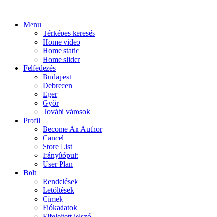
Menu
Térképes keresés
Home video
Home static
Home slider
Felfedezés
Budapest
Debrecen
Eger
Győr
Továbi városok
Profil
Become An Author
Cancel
Store List
Irányítópult
User Plan
Bolt
Rendelések
Letöltések
Címek
Fiókadatok
Elfelejtett jelszó