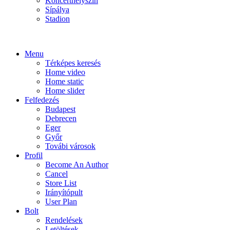
Koncerthelyszín
Sípálya
Stadion
Menu
Térképes keresés
Home video
Home static
Home slider
Felfedezés
Budapest
Debrecen
Eger
Győr
Továbi városok
Profil
Become An Author
Cancel
Store List
Irányítópult
User Plan
Bolt
Rendelések
Letöltések