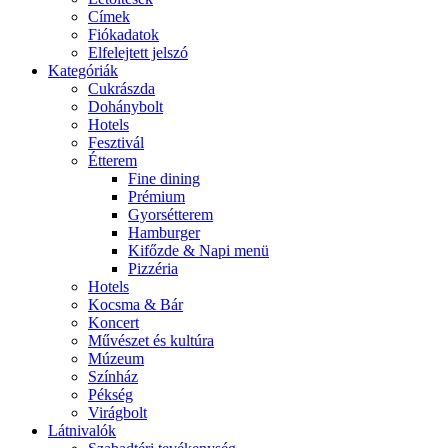
Címek
Fiókadatok
Elfelejtett jelszó
Kategóriák
Cukrászda
Dohánybolt
Hotels
Fesztivál
Étterem
Fine dining
Prémium
Gyorsétterem
Hamburger
Kifőzde & Napi menü
Pizzéria
Hotels
Kocsma & Bár
Koncert
Művészet és kultúra
Múzeum
Színház
Pékség
Virágbolt
Látnivalók