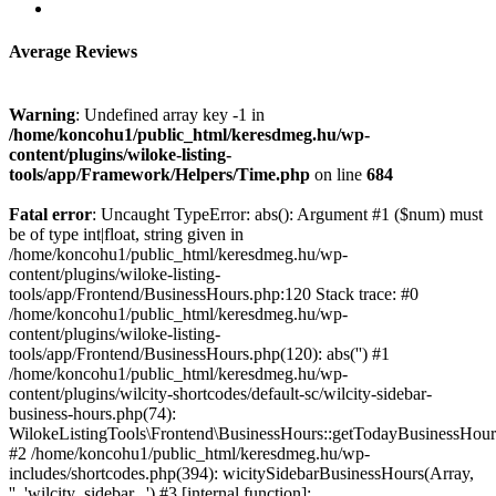
Average Reviews
Warning
: Undefined array key -1 in
/home/koncohu1/public_html/keresdmeg.hu/wp-
content/plugins/wiloke-listing-
tools/app/Framework/Helpers/Time.php
on line
684
Fatal error
: Uncaught TypeError: abs(): Argument #1 ($num) must
be of type int|float, string given in
/home/koncohu1/public_html/keresdmeg.hu/wp-
content/plugins/wiloke-listing-
tools/app/Frontend/BusinessHours.php:120 Stack trace: #0
/home/koncohu1/public_html/keresdmeg.hu/wp-
content/plugins/wiloke-listing-
tools/app/Frontend/BusinessHours.php(120): abs('') #1
/home/koncohu1/public_html/keresdmeg.hu/wp-
content/plugins/wilcity-shortcodes/default-sc/wilcity-sidebar-
business-hours.php(74):
WilokeListingTools\Frontend\BusinessHours::getTodayBusinessHou
#2 /home/koncohu1/public_html/keresdmeg.hu/wp-
includes/shortcodes.php(394): wicitySidebarBusinessHours(Array,
'', 'wilcity_sidebar...') #3 [internal function]: