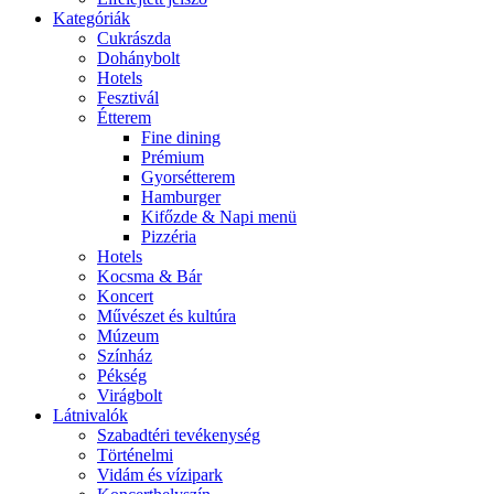
Kategóriák
Cukrászda
Dohánybolt
Hotels
Fesztivál
Étterem
Fine dining
Prémium
Gyorsétterem
Hamburger
Kifőzde & Napi menü
Pizzéria
Hotels
Kocsma & Bár
Koncert
Művészet és kultúra
Múzeum
Színház
Pékség
Virágbolt
Látnivalók
Szabadtéri tevékenység
Történelmi
Vidám és vízipark