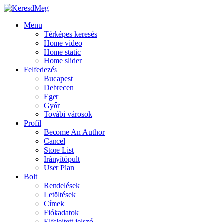
Menu
Térképes keresés
Home video
Home static
Home slider
Felfedezés
Budapest
Debrecen
Eger
Győr
Továbi városok
Profil
Become An Author
Cancel
Store List
Irányítópult
User Plan
Bolt
Rendelések
Letöltések
Címek
Fiókadatok
Elfelejtett jelszó