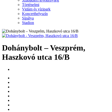
Szabadtéri tevékenység
Történelmi
Vidám és vízipark
Koncerthelyszín
Sípálya
Stadion
Dohánybolt – Veszprém,
Haszkovó utca 16/B