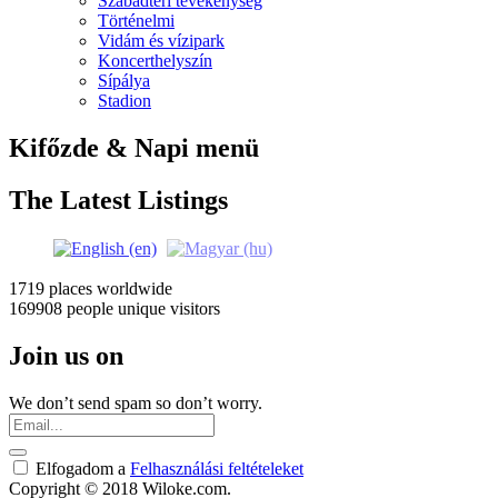
Szabadtéri tevékenység
Történelmi
Vidám és vízipark
Koncerthelyszín
Sípálya
Stadion
Kifőzde & Napi menü
The Latest Listings
1719 places
worldwide
169908 people
unique visitors
Join us on
We don’t send spam so don’t worry.
Elfogadom a
Felhasználási feltételeket
Copyright © 2018 Wiloke.com.