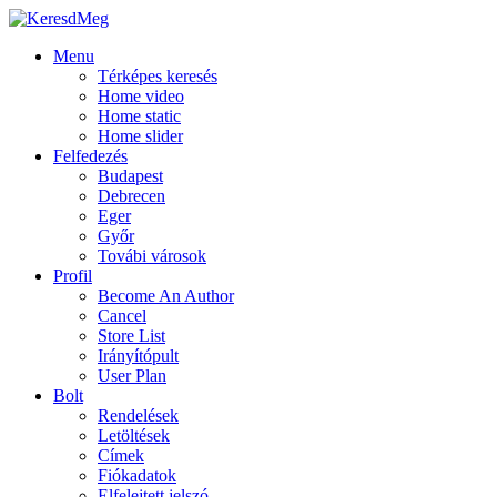
Menu
Térképes keresés
Home video
Home static
Home slider
Felfedezés
Budapest
Debrecen
Eger
Győr
Továbi városok
Profil
Become An Author
Cancel
Store List
Irányítópult
User Plan
Bolt
Rendelések
Letöltések
Címek
Fiókadatok
Elfelejtett jelszó