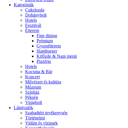
Kategóriák
Cukrászda
Dohánybolt
Hotels
Fesztivál
Étterem
Fine dining
Prémium
Gyorsétterem
Hamburger
Kifőzde & Napi menü
Pizzéria
Hotels
Kocsma & Bár
Koncert
Művészet és kultúra
Múzeum
Színház
Pékség
Virágbolt
Látnivalók
Szabadtéri tevékenység
Történelmi
Vidám és vízipark