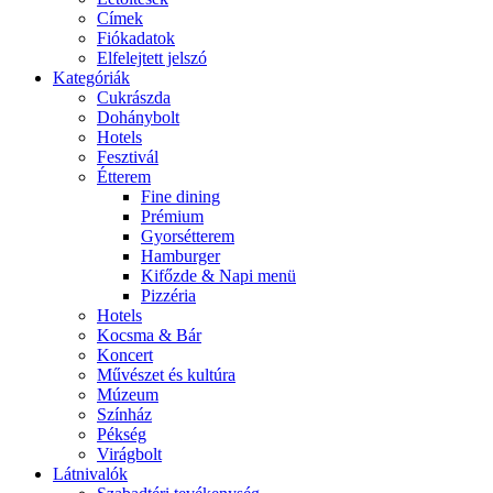
Címek
Fiókadatok
Elfelejtett jelszó
Kategóriák
Cukrászda
Dohánybolt
Hotels
Fesztivál
Étterem
Fine dining
Prémium
Gyorsétterem
Hamburger
Kifőzde & Napi menü
Pizzéria
Hotels
Kocsma & Bár
Koncert
Művészet és kultúra
Múzeum
Színház
Pékség
Virágbolt
Látnivalók