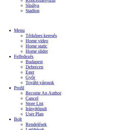
Koncerthelyszín
Sípálya
Stadion
Menu
Térképes keresés
Home video
Home static
Home slider
Felfedezés
Budapest
Debrecen
Eger
Győr
Továbi városok
Profil
Become An Author
Cancel
Store List
Irányítópult
User Plan
Bolt
Rendelések
Letöltések