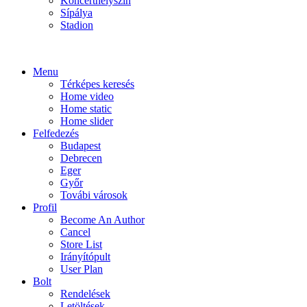
Koncerthelyszín
Sípálya
Stadion
Menu
Térképes keresés
Home video
Home static
Home slider
Felfedezés
Budapest
Debrecen
Eger
Győr
Továbi városok
Profil
Become An Author
Cancel
Store List
Irányítópult
User Plan
Bolt
Rendelések
Letöltések