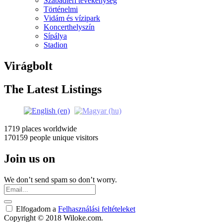
Szabadtéri tevékenység
Történelmi
Vidám és vízipark
Koncerthelyszín
Sípálya
Stadion
Virágbolt
The Latest Listings
1719 places
worldwide
170159 people
unique visitors
Join us on
We don’t send spam so don’t worry.
Elfogadom a
Felhasználási feltételeket
Copyright © 2018 Wiloke.com.