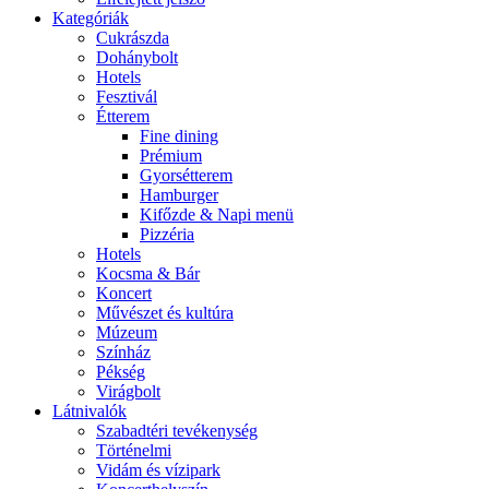
Kategóriák
Cukrászda
Dohánybolt
Hotels
Fesztivál
Étterem
Fine dining
Prémium
Gyorsétterem
Hamburger
Kifőzde & Napi menü
Pizzéria
Hotels
Kocsma & Bár
Koncert
Művészet és kultúra
Múzeum
Színház
Pékség
Virágbolt
Látnivalók
Szabadtéri tevékenység
Történelmi
Vidám és vízipark