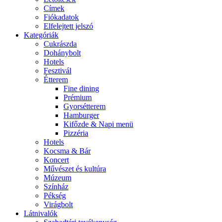
Címek
Fiókadatok
Elfelejtett jelszó
Kategóriák
Cukrászda
Dohánybolt
Hotels
Fesztivál
Étterem
Fine dining
Prémium
Gyorsétterem
Hamburger
Kifőzde & Napi menü
Pizzéria
Hotels
Kocsma & Bár
Koncert
Művészet és kultúra
Múzeum
Színház
Pékség
Virágbolt
Látnivalók