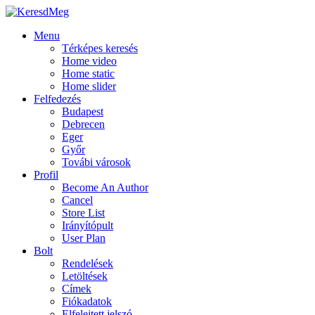
Menu
Térképes keresés
Home video
Home static
Home slider
Felfedezés
Budapest
Debrecen
Eger
Győr
Továbi városok
Profil
Become An Author
Cancel
Store List
Irányítópult
User Plan
Bolt
Rendelések
Letöltések
Címek
Fiókadatok
Elfelejtett jelszó