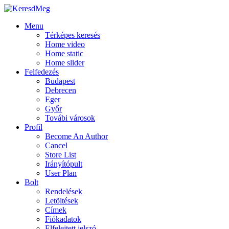
Menu
Térképes keresés
Home video
Home static
Home slider
Felfedezés
Budapest
Debrecen
Eger
Győr
Továbi városok
Profil
Become An Author
Cancel
Store List
Irányítópult
User Plan
Bolt
Rendelések
Letöltések
Címek
Fiókadatok
Elfelejtett jelszó