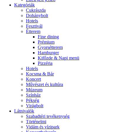
Kategóriák
Cukrászda
Dohánybolt
Hotels
Fesztivál
Étterem
Fine dining
Prémium
Gyorsétterem
Hamburger
Kifőzde & Napi menü
Pizzéria
Hotels
Kocsma & Bár
Koncert
Művészet és kultúra
Múzeum
Színház
Pékség
Virágbolt
Látnivalók
Szabadtéri tevékenység
Történelmi
Vidám és vízipark