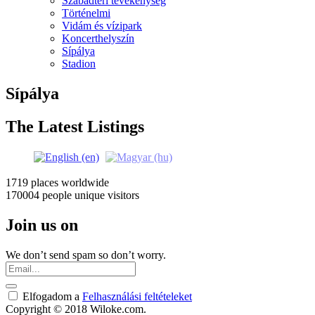
Szabadtéri tevékenység
Történelmi
Vidám és vízipark
Koncerthelyszín
Sípálya
Stadion
Sípálya
The Latest Listings
1719 places
worldwide
170004 people
unique visitors
Join us on
We don’t send spam so don’t worry.
Elfogadom a
Felhasználási feltételeket
Copyright © 2018 Wiloke.com.