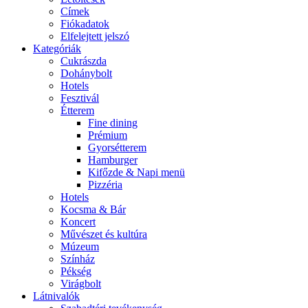
Címek
Fiókadatok
Elfelejtett jelszó
Kategóriák
Cukrászda
Dohánybolt
Hotels
Fesztivál
Étterem
Fine dining
Prémium
Gyorsétterem
Hamburger
Kifőzde & Napi menü
Pizzéria
Hotels
Kocsma & Bár
Koncert
Művészet és kultúra
Múzeum
Színház
Pékség
Virágbolt
Látnivalók