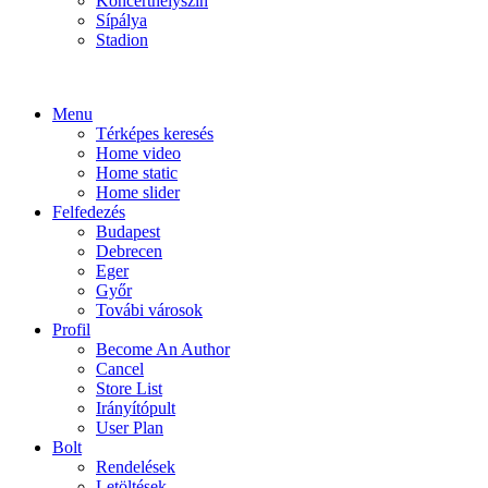
Koncerthelyszín
Sípálya
Stadion
Menu
Térképes keresés
Home video
Home static
Home slider
Felfedezés
Budapest
Debrecen
Eger
Győr
Továbi városok
Profil
Become An Author
Cancel
Store List
Irányítópult
User Plan
Bolt
Rendelések
Letöltések