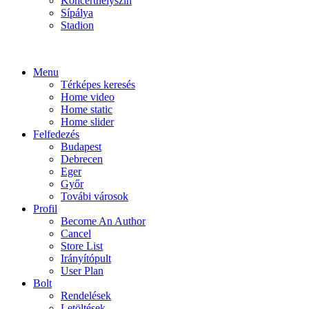
Koncerthelyszín
Sípálya
Stadion
Menu
Térképes keresés
Home video
Home static
Home slider
Felfedezés
Budapest
Debrecen
Eger
Győr
Továbi városok
Profil
Become An Author
Cancel
Store List
Irányítópult
User Plan
Bolt
Rendelések
Letöltések