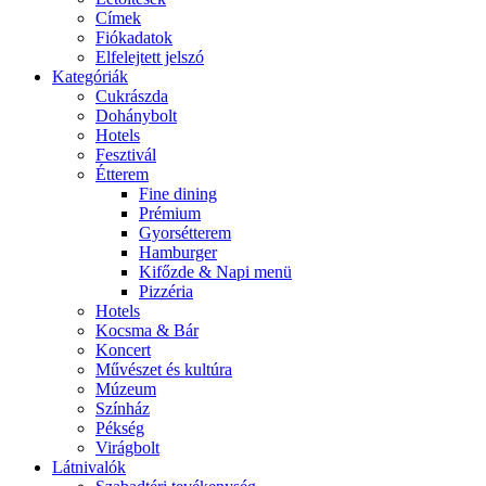
Címek
Fiókadatok
Elfelejtett jelszó
Kategóriák
Cukrászda
Dohánybolt
Hotels
Fesztivál
Étterem
Fine dining
Prémium
Gyorsétterem
Hamburger
Kifőzde & Napi menü
Pizzéria
Hotels
Kocsma & Bár
Koncert
Művészet és kultúra
Múzeum
Színház
Pékség
Virágbolt
Látnivalók