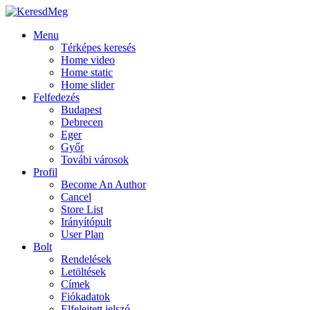
Menu
Térképes keresés
Home video
Home static
Home slider
Felfedezés
Budapest
Debrecen
Eger
Győr
Továbi városok
Profil
Become An Author
Cancel
Store List
Irányítópult
User Plan
Bolt
Rendelések
Letöltések
Címek
Fiókadatok
Elfelejtett jelszó