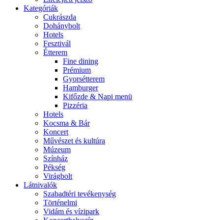
Kategóriák
Cukrászda
Dohánybolt
Hotels
Fesztivál
Étterem
Fine dining
Prémium
Gyorsétterem
Hamburger
Kifőzde & Napi menü
Pizzéria
Hotels
Kocsma & Bár
Koncert
Művészet és kultúra
Múzeum
Színház
Pékség
Virágbolt
Látnivalók
Szabadtéri tevékenység
Történelmi
Vidám és vízipark