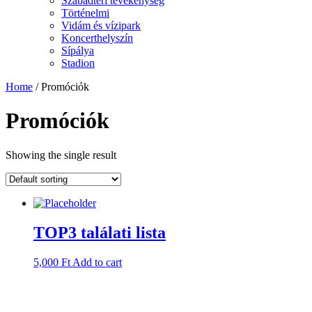
Szabadtéri tevékenység
Történelmi
Vidám és vízipark
Koncerthelyszín
Sípálya
Stadion
Home
/ Promóciók
Promóciók
Showing the single result
TOP3 találati lista
5,000
Ft
Add to cart