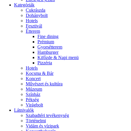
Kategóriák
Cukrászda
Dohánybolt
Hotels
Fesztivál
Étterem
Fine dining
Prémium
Gyorsétterem
Hamburger
Kifőzde & Napi menü
Pizzéria
Hotels
Kocsma & Bár
Koncert
Művészet és kultúra
Múzeum
Színház
Pékség
Virágbolt
Látnivalók
Szabadtéri tevékenység
Történelmi
Vidám és vízipark