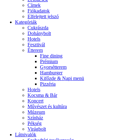
Címek
Fiókadatok
Elfelejtett jelszó
Kategóriák
Cukrászda
Dohánybolt
Hotels
Fesztivál
Étterem
Fine dining
Prémium
Gyorsétterem
Hamburger
Kifőzde & Napi menü
Pizzéria
Hotels
Kocsma & Bár
Koncert
Művészet és kultúra
Múzeum
Színház
Pékség
Virágbolt
Látnivalók