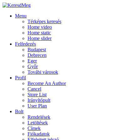
Menu
Térképes keresés
Home video
Home static
Home slider
Felfedezés
Budapest
Debrecen
Eger
Győr
Továbi városok
Profil
Become An Author
Cancel
Store List
Irányítópult
User Plan
Bolt
Rendelések
Letöltések
Címek
Fiókadatok
Elfelejtett jelszó