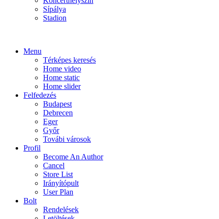
Koncerthelyszín
Sípálya
Stadion
Menu
Térképes keresés
Home video
Home static
Home slider
Felfedezés
Budapest
Debrecen
Eger
Győr
Továbi városok
Profil
Become An Author
Cancel
Store List
Irányítópult
User Plan
Bolt
Rendelések
Letöltések