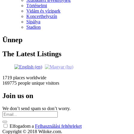
Szabadtéri tevékenység
Történelmi
Vidám és vízipark
Koncerthelyszín
Sípálya
Stadion
Ünnep
The Latest Listings
1719 places
worldwide
169775 people
unique visitors
Join us on
We don’t send spam so don’t worry.
Elfogadom a
Felhasználási feltételeket
Copyright © 2018 Wiloke.com.