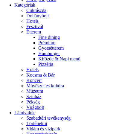
Kategóriák
Cukrászda
Dohánybolt
Hotels
Fesztivál
Étterem
Fine dining
Prémium
Gyorsétterem
Hamburger
Kifőzde & Napi menü
Pizzéria
Hotels
Kocsma & Bár
Koncert
Művészet és kultúra
Múzeum
Színház
Pékség
Virágbolt
Látnivalók
Szabadtéri tevékenység
Történelmi
Vidám és vízipark