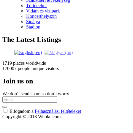
Szabadtéri tevékenység
Történelmi
Vidám és vízipark
Koncerthelyszín
Sípálya
Stadion
The Latest Listings
1719 places
worldwide
170007 people
unique visitors
Join us on
We don’t send spam so don’t worry.
Elfogadom a
Felhasználási feltételeket
Copyright © 2018 Wiloke.com.