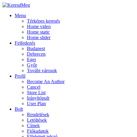
Menu
Térképes keresés
Home video
Home static
Home slider
Felfedezés
Budapest
Debrecen
Eger
Győr
Továbi városok
Profil
Become An Author
Cancel
Store List
Irányítópult
User Plan
Bolt
Rendelések
Letöltések
Címek
Fiókadatok
Elfelejtett jelszó