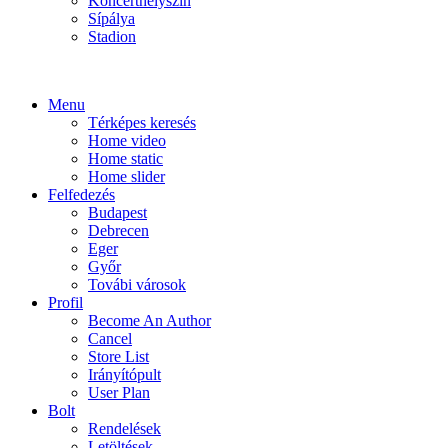
Koncerthelyszín
Sípálya
Stadion
Menu
Térképes keresés
Home video
Home static
Home slider
Felfedezés
Budapest
Debrecen
Eger
Győr
Továbi városok
Profil
Become An Author
Cancel
Store List
Irányítópult
User Plan
Bolt
Rendelések
Letöltések