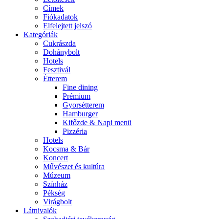
Címek
Fiókadatok
Elfelejtett jelszó
Kategóriák
Cukrászda
Dohánybolt
Hotels
Fesztivál
Étterem
Fine dining
Prémium
Gyorsétterem
Hamburger
Kifőzde & Napi menü
Pizzéria
Hotels
Kocsma & Bár
Koncert
Művészet és kultúra
Múzeum
Színház
Pékség
Virágbolt
Látnivalók